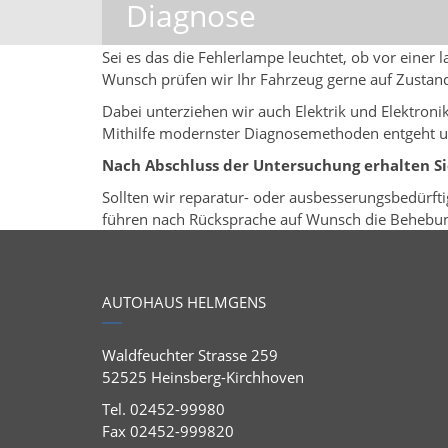
Diagnose
Sei es das die Fehlerlampe leuchtet, ob vor einer 
Wunsch prüfen wir Ihr Fahrzeug gerne auf Zustan
Dabei unterziehen wir auch Elektrik und Elektron
Mithilfe modernster Diagnosemethoden entgeht un
Nach Abschluss der Untersuchung erhalten Si
Sollten wir reparatur- oder ausbesserungsbedürfti
führen nach Rücksprache auf Wunsch die Behebung
AUTOHAUS HELMGENS
Waldfeuchter Strasse 259
52525 Heinsberg-Kirchhoven
Tel. 02452-99980
Fax 02452-999820