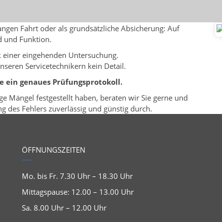
langen Fahrt oder als grundsätzliche Absicherung: Auf
d und Funktion.
ik einer eingehenden Untersuchung.
seren Servicetechnikern kein Detail.
e ein genaues Prüfungsprotokoll.
ge Mängel festgestellt haben, beraten wir Sie gerne und
 des Fehlers zuverlässig und günstig durch.
ÖFFNUNGSZEITEN
Mo. bis Fr. 7.30 Uhr – 18.30 Uhr
Mittagspause: 12.00 – 13.00 Uhr
Sa. 8.00 Uhr – 12.00 Uhr