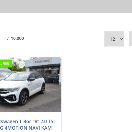
e
10.000
LFREI
7-Gan...
10.000
kswagen T-Roc “R” 2.0 TSI
G 4MOTION NAVI KAM