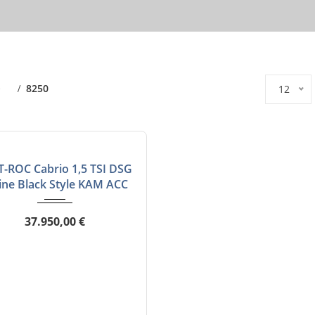
e
8250
12
7-Gan...
8250
LFREI
T-ROC Cabrio 1,5 TSI DSG
ine Black Style KAM ACC
37.950,00 €